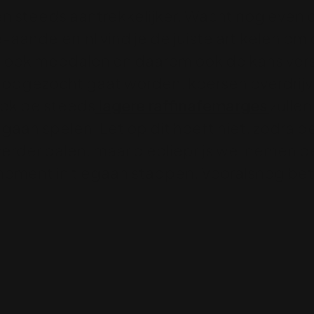
 steeds aantrekkelijker. Wacht nog even o
aandelen.nl vind je de juiste artikelen om o
js ook meedalen en daarom ook de kans ver
4 opgezocht gaat worden. koersen overdrij
Ook de steeds
lagere raffinafemarges
zullen
 gaan spelen. Let op dit hoeft niet, zodra d
 verder dalen, maar d eolieprijs wel nemen 
 moment in t egaan stappen. Vooralsnog be