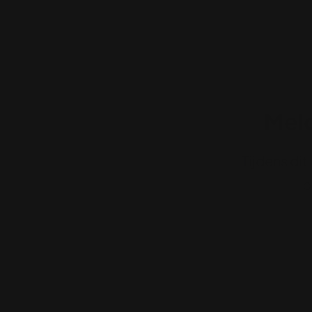
Meld
Tijdens dit
b