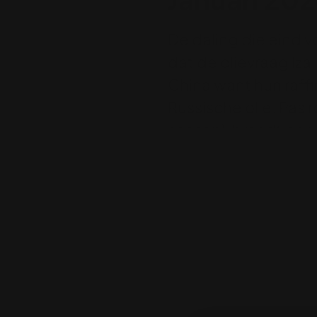
De daling die eind v
dat de olievraag lzal
China want hun raff
Russische olie. Pas 
season"
brandt dan l
Daarom zakte de olie
de slachtoffers tijd
Rode Zee blijven blo
De aanvallen zullen 
kostbaar en geen tre
afgelopen dagen is 
De VS zal moeten op