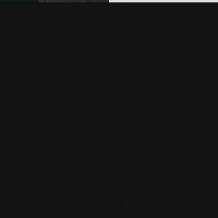
dit betekent niet automatisch een veel hog
gekondigd dat ze hun strategische voorra
zo de olieprijs snel lager krijgen en India h
 orde te krijgen.
tziet blijft de olieprijs eerst omlaag, pas o
en escalatie van deze oorlog valt niet zinn
n proberen dit te voorkomen, maar veel betr
n en de emotie kan het dan winnen van ve
de tijd wat minder voor hun olie gaan beta
r zit immers een premie op de vrachtkosten
n olieaandelen