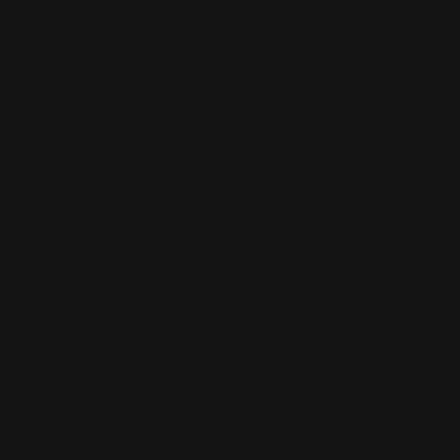
st omlaag gaat en
 olie zullen
lprijzen dalen in de
affinaderijen. Was
en benzine maken
andere oliesoorten.
en efficiency liever
e olieproductie
jk aan dat kopers
 olie zal zijn.