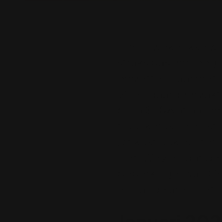
In mijn wekelijkse w
straks pas omhoog do
omzetten naar met n
VS en daardoor zakt 
bijna $50/vat aan m
t.o.v. kerosine en s
Dit kost ook echter 
niet. We zien dat de 
beperkingen van OPE
en handelaren niet d
Januari 20