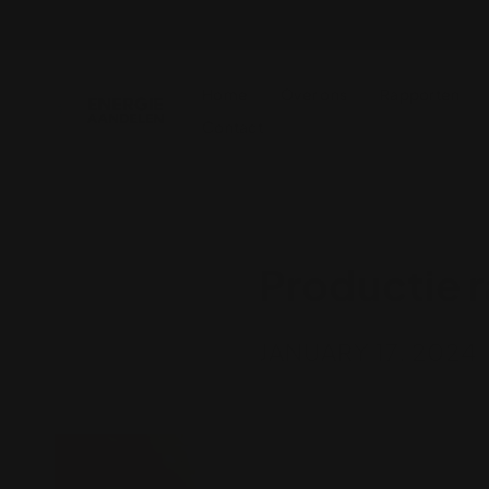
Home
Over ons
Rapporten
Contact
Productie r
JANUARY 17, 2024