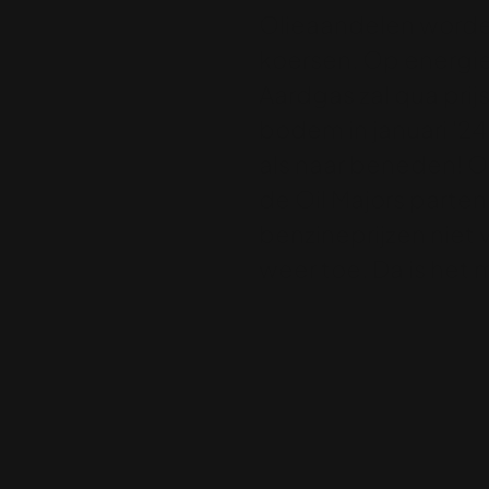
Olieaandelen worden
koersen. Op energie-
Aardgas zal qua pri
bodem in januari '2
als naar beneden! 
de Oil Majors parten
benzineprijzen niet
weer toe. Da is het