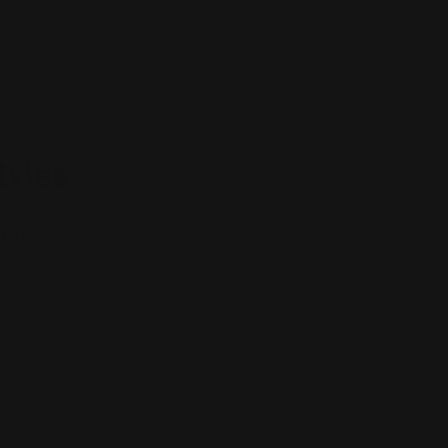
dvies
omtrent jouw
n.