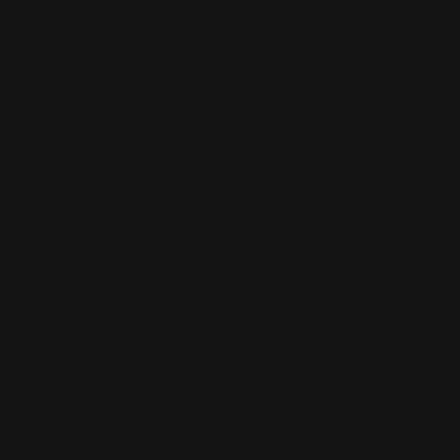
p iets lagere
p tijd in te stappen.
sterken dat de
ven zowel naar boven
 de resultaten van
e diesel- en
de raffinagemarges
ter even wachten.