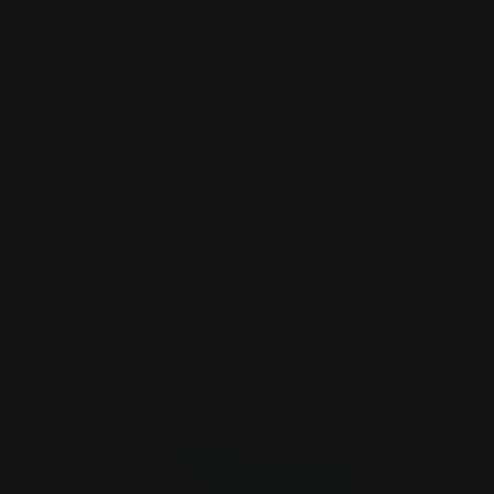
Webinars
Kennisbank
Abonnementen
Blogs
affinage bepaalt koers 