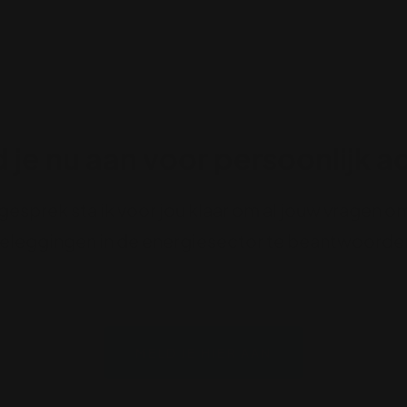
 je nu aan voor persoonlijk a
 gesprek sta ik voor jou klaar om al jouw vragen 
eleggingen in de energiesector te beantwoorde
MELD JE HIER AAN