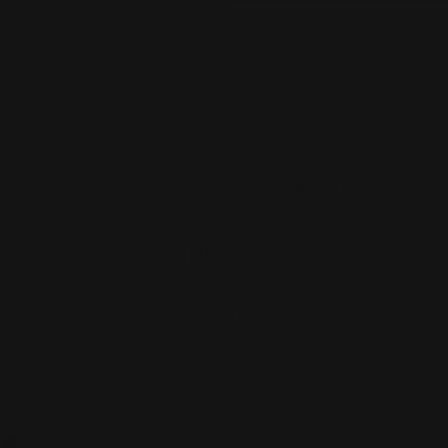
ebinars vertel ik steeds dat de olieprijs eer
ordat de olieraffinaderijen in q1 '24 minder
ame diesel en benzine. De benzine en diese
ook de marge richting $15-18/vat voor de r
arge. Raffinaderijen zullen minder diesel 
tookolie door hun raffinaderij te "tunen" op 
geld en doet men vanuit veiligheid redenen 
olieprijs daalt, zelfs met alle oorlogen en d
C+ Dat geeft te denken. Het geeft duideli
enken dat er op korte termijn een gebrek aan
24