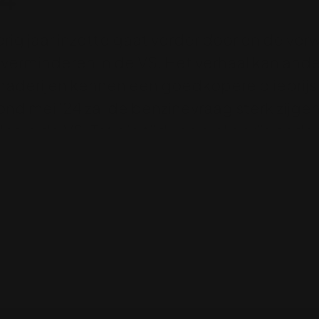
orig jaar inzette gaat verder door en de ver
 verminderen in de VS. Het verhaal kan ander
inaderijen kennen een goedkopere olieprijs
rond mei '24 zal de benzinevraag sterk zijge
os in de VS. Tot die tijd kan d olieprijs ond
prijs in vandaag. Ondanks de berichten dat
ens hun feestdagen, IS eist de aanslag op, 
kkeren, wat de VS er ook van vindt.
doorgaan, de VS wil echter niet op alle fron
k in
betrokkenheid van Iran.
De hogere olie
het gevolg van onzekerheid, niet door een 
treden, maar zal het voorzichtig doen. Ni